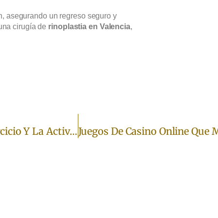
ón, asegurando un regreso seguro y
 una cirugía de
rinoplastia en Valencia
,
Cómo Afecta El Aumento De Pecho Al Ejercicio Y La Actividad Física