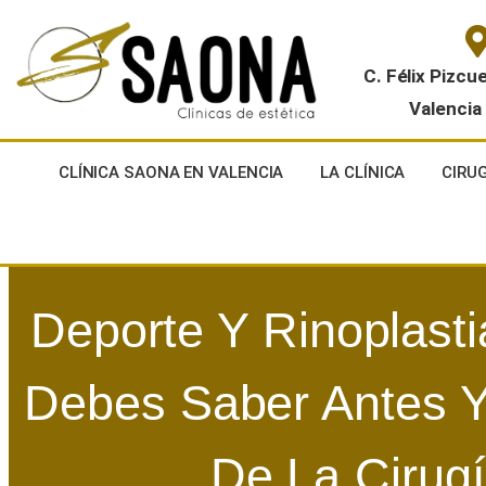
C. Félix Pizcu
Valencia
CLÍNICA SAONA EN VALENCIA
LA CLÍNICA
CIRU
Deporte Y Rinoplast
Debes Saber Antes 
De La Cirug