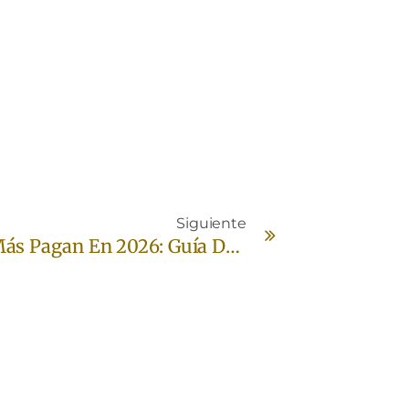
Siguiente
Juegos De Casino Online Que Más Pagan En 2026: Guía Definitiva Con Los 10 Casinos Con Mayor RTP De España