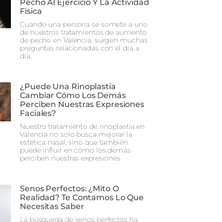
Pecho Al Ejercicio Y La Actividad
Física
Cuando una persona se somete a uno
de nuestros tratamientos de aumento
de pecho en Valencia, surgen muchas
preguntas relacionadas con el día a
día,
¿Puede Una Rinoplastia
Cambiar Cómo Los Demás
Perciben Nuestras Expresiones
Faciales?
Nuestro tratamiento de rinoplastia en
Valencia no solo busca mejorar la
estética nasal, sino que también
puede influir en cómo los demás
perciben nuestras expresiones
Senos Perfectos: ¿Mito O
Realidad? Te Contamos Lo Que
Necesitas Saber
La búsqueda de senos perfectos ha